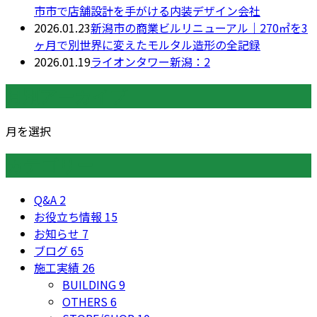
市市で店舗設計を手がける内装デザイン会社
2026.01.23
新潟市の商業ビルリニューアル｜270㎡を3
ヶ月で別世界に変えたモルタル造形の全記録
2026.01.19
ライオンタワー新潟：2
月別アーカイブ
月を選択
カテゴリー
Q&A
2
お役立ち情報
15
お知らせ
7
ブログ
65
施工実績
26
BUILDING
9
OTHERS
6