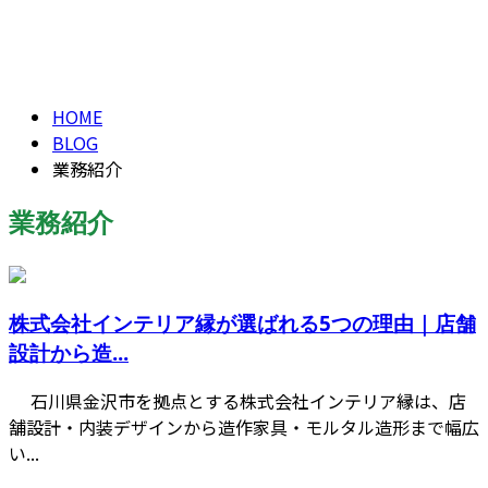
業務紹介
CONTACT
WORK
HOME
BLOG
業務紹介
業務紹介
株式会社インテリア縁が選ばれる5つの理由｜店舗
設計から造...
石川県金沢市を拠点とする株式会社インテリア縁は、店
舗設計・内装デザインから造作家具・モルタル造形まで幅広
い...