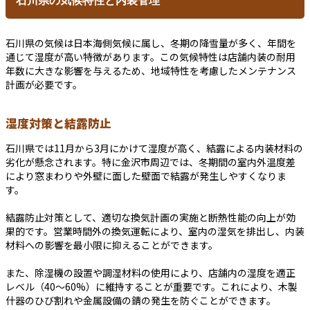
石川県の気候は日本海側気候に属し、冬期の降雪量が多く、年間を
通じて湿度が高い特徴があります。この気候特性は店舗内装の耐用
年数に大きな影響を与えるため、地域特性を考慮したメンテナンス
計画が必要です。
湿度対策と結露防止
石川県では11月から3月にかけて湿度が高く、結露による内装材料の
劣化が懸念されます。特に金沢市周辺では、冬期間の室内外温度差
により窓まわりや外壁に面した壁面で結露が発生しやすくなりま
す。
結露防止対策として、適切な換気計画の実施と断熱性能の向上が効
果的です。営業時間外の換気運転により、室内の湿気を排出し、内装
材料への影響を最小限に抑えることができます。
また、除湿機の設置や調湿材料の使用により、店舗内の湿度を適正
レベル（40～60%）に維持することが重要です。これにより、木製
什器のひび割れや金属設備の錆の発生を防ぐことができます。