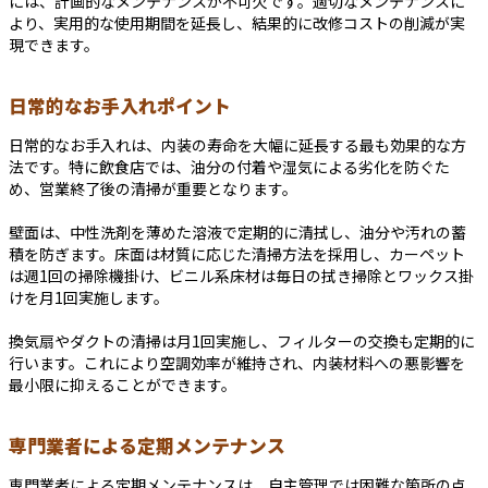
には、計画的なメンテナンスが不可欠です。適切なメンテナンスに
より、実用的な使用期間を延長し、結果的に改修コストの削減が実
現できます。
日常的なお手入れポイント
日常的なお手入れは、内装の寿命を大幅に延長する最も効果的な方
法です。特に飲食店では、油分の付着や湿気による劣化を防ぐた
め、営業終了後の清掃が重要となります。
壁面は、中性洗剤を薄めた溶液で定期的に清拭し、油分や汚れの蓄
積を防ぎます。床面は材質に応じた清掃方法を採用し、カーペット
は週1回の掃除機掛け、ビニル系床材は毎日の拭き掃除とワックス掛
けを月1回実施します。
換気扇やダクトの清掃は月1回実施し、フィルターの交換も定期的に
行います。これにより空調効率が維持され、内装材料への悪影響を
最小限に抑えることができます。
専門業者による定期メンテナンス
専門業者による定期メンテナンスは、自主管理では困難な箇所の点