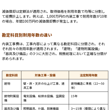
減価償却は定額法が適用され、取得価格を耐用年数で均等に分割し
て経費計上します。例えば、1,000万円の内装工事で耐用年数が10年
の場合、年間100万円の減価償却費が発生します。
勘定科目別耐用年数の違い
内装工事費は、工事内容によって異なる勘定科目に分類され、それ
ぞれ別々の耐用年数が適用されます。「建物」「建物附属設備」
「器具及び備品」の3つに大別され、税務処理において正確な分類が
求められます。
勘定科目
対象工事・設備
法定耐用年数
建物
壁・床・天井の仕上げ工事、建
建物構造に準拠（22～50
具工事
年）
建物附属設
電気設備、給排水設備、空調設
15年
備
備
器具及び備
照明器具、什器、厨房機器
3～15年（種類により異な