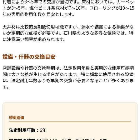
付着により3～5年での交換が適切です。床材においては、カーペッ
トが3～5年、塩化ビニル系床材が7～10年、フローリングが10～15
年の実用的耐用年数を目安とします。
天井材は比較的長期間使用可能ですが、漏水や結露による損傷がな
いか定期的な点検が必要です。石川県のような多湿な気候では、特
に注意深い観察が求められます。
設備・什器の交換目安
店舗設備や什器の交換時期は、法定耐用年数と実用的な使用可能期
間に大きな差が生じる場合があります。特に頻繁に使用される設備
は、法定耐用年数よりも早期の交換が必要となることが多くありま
す。
照明設備
法定耐用年数：
6年