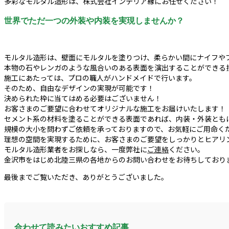
多彩なモルタル造形は、株式会社インテリア縁にお任せください！
世界でただ一つの外装や内装を実現しませんか？
モルタル造形は、壁面にモルタルを塗りつけ、柔らかい間にナイフや
本物の石やレンガのような風合いのある表面を演出することができる
施工にあたっては、プロの職人がハンドメイドで行います。
そのため、自由なデザインの実現が可能です！
決められた枠に当てはめる必要はございません！
お客さまのご要望に合わせてオリジナルな施工をお届けいたします！
セメント系の材料を塗ることができる表面であれば、内装・外装とも
規模の大小を問わずご依頼を承っておりますので、お気軽にご用命く
理想の空間を実現するために、お客さまのご要望をしっかりとヒアリ
モルタル造形業者をお探しなら、一度弊社に
ご連絡
ください。
金沢市をはじめ北陸三県の各地からのお問い合わせをお待ちしており
最後までご覧いただき、ありがとうございました。
合わせて読みたいおすすめ記事