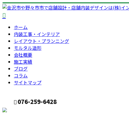
ホーム
内装工事・インテリア
レイアウト・プランニング
モルタル造形
会社概要
施工実績
ブログ
コラム
サイトマップ
076-259-6428
CONTACT