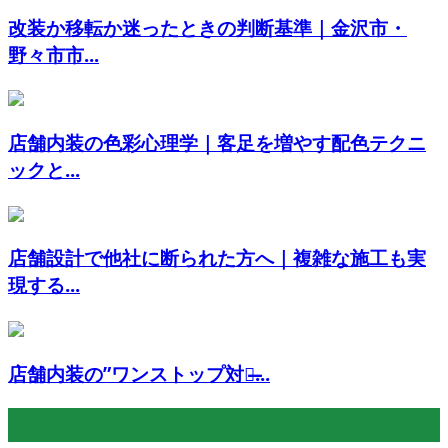
改装か移転か迷ったときの判断基準｜金沢市・
野々市市...
店舗内装の色彩心理学｜客足を増やす配色テクニ
ックと...
店舗設計で他社に断られた方へ｜複雑な施工も実
現する...
店舗内装の”ワンストップ対応̶...
最近の投稿