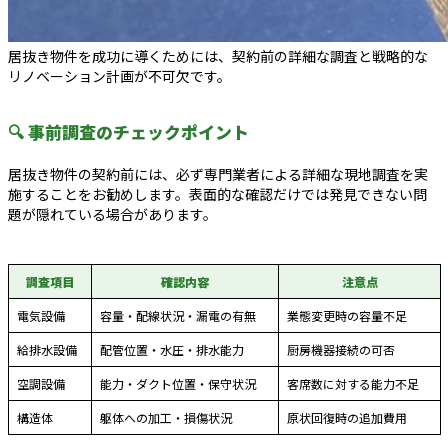
居抜き物件を成功に導くためには、契約前の詳細な調査と戦略的な
リノベーション計画が不可欠です。
🔍 事前調査のチェックポイント
居抜き物件の契約前には、必ず専門業者による詳細な現地調査を実
施することをお勧めします。表面的な確認だけでは発見できない問
題が隠れている場合があります。
調査項目
確認内容
注意点
電気設備
容量・配線状況・漏電の有無
業態変更時の容量不足
給排水設備
配管位置・水圧・排水能力
厨房機器接続の可否
空調設備
能力・ダクト位置・保守状況
客席数に対する能力不足
構造体
躯体への加工・損傷状況
原状回復時の追加費用