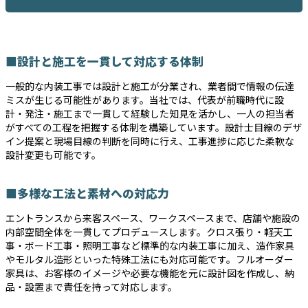
■設計と施工を一貫して対応する体制
一般的な内装工事では設計と施工が分業され、業者間で情報の伝達
ミスが生じる可能性があります。当社では、代表が前職時代に設
計・発注・施工まで一貫して経験した知見を活かし、一人の担当者
がすべての工程を把握する体制を構築しています。設計士目線のデザ
イン提案と現場目線の判断を同時に行え、工事進捗に応じた柔軟な
設計変更も可能です。
■多様な工法と素材への対応力
エントランスから来客スペース、ワークスペースまで、店舗や施設の
内部空間全体を一貫してプロデュースします。クロス張り・軽天工
事・ボード工事・照明工事など標準的な内装工事に加え、造作家具
やモルタル造形といった特殊工法にも対応可能です。フルオーダー
家具は、お客様のイメージや必要な機能を元に設計図を作成し、納
品・設置まで責任を持って対応します。