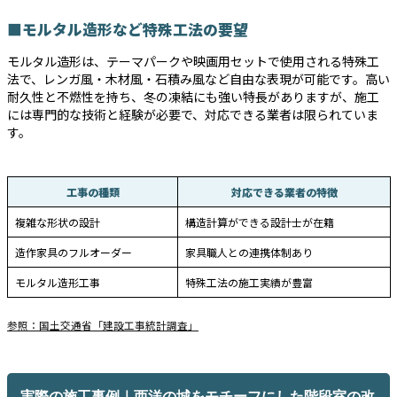
■モルタル造形など特殊工法の要望
モルタル造形は、テーマパークや映画用セットで使用される特殊工
法で、レンガ風・木材風・石積み風など自由な表現が可能です。高い
耐久性と不燃性を持ち、冬の凍結にも強い特長がありますが、施工
には専門的な技術と経験が必要で、対応できる業者は限られていま
す。
工事の種類
対応できる業者の特徴
複雑な形状の設計
構造計算ができる設計士が在籍
造作家具のフルオーダー
家具職人との連携体制あり
モルタル造形工事
特殊工法の施工実績が豊富
参照：国土交通省「建設工事統計調査」
実際の施工事例｜西洋の城をモチーフにした階段室の改