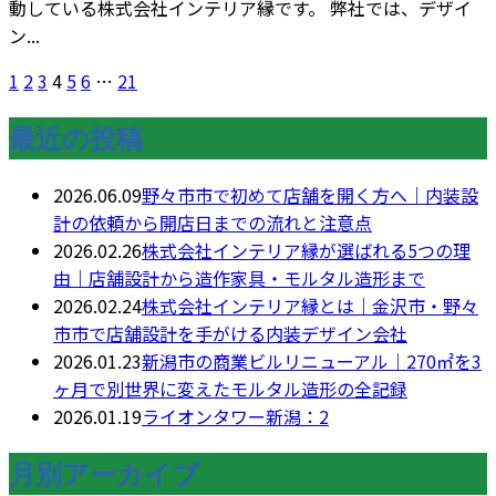
動している株式会社インテリア縁です。 弊社では、デザイ
ン...
1
2
3
4
5
6
…
21
最近の投稿
2026.06.09
野々市市で初めて店舗を開く方へ｜内装設
計の依頼から開店日までの流れと注意点
2026.02.26
株式会社インテリア縁が選ばれる5つの理
由｜店舗設計から造作家具・モルタル造形まで
2026.02.24
株式会社インテリア縁とは｜金沢市・野々
市市で店舗設計を手がける内装デザイン会社
2026.01.23
新潟市の商業ビルリニューアル｜270㎡を3
ヶ月で別世界に変えたモルタル造形の全記録
2026.01.19
ライオンタワー新潟：2
月別アーカイブ