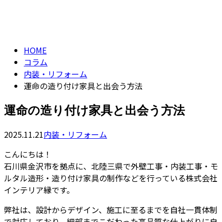
コラム
CONTACT
column
HOME
コラム
内装・リフォーム
運命の造り付け家具と出会う方法
運命の造り付け家具と出会う方法
2025.11.21
内装・リフォーム
こんにちは！
石川県金沢市を拠点に、北陸三県で外壁工事・内装工事・モ
ルタル造形・造り付け家具の制作などを行っている株式会社
インテリア縁です。
弊社は、設計からデザイン、施工に至るまでを自社一貫体制
で対応しており、細部までこだわった高品質な仕上がりに自