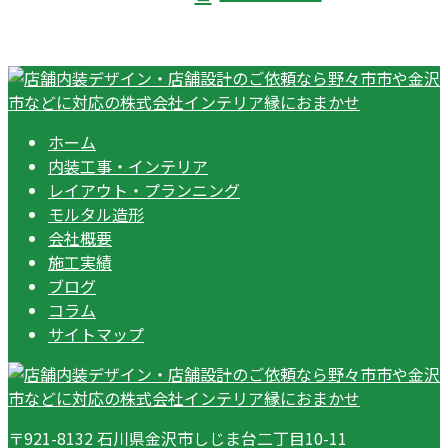
ホーム
内装工事・インテリア
レイアウト・プランニング
モルタル造形
会社概要
施工実績
ブログ
コラム
サイトマップ
〒921-8132 石川県金沢市しじま台二丁目10-11