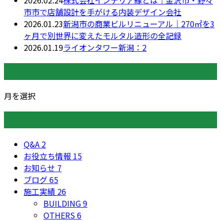
2026.02.24
株式会社インテリア縁とは｜金沢市・野々
市市で店舗設計を手がける内装デザイン会社
2026.01.23
新潟市の商業ビルリニューアル｜270㎡を3
ヶ月で別世界に変えたモルタル造形の全記録
2026.01.19
ライオンタワー新潟：2
月別アーカイブ
月を選択
カテゴリー
Q&A
2
お役立ち情報
15
お知らせ
7
ブログ
65
施工実績
26
BUILDING
9
OTHERS
6