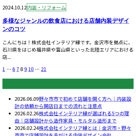
2024.10.12
内装・リフォーム
多様なジャンルの飲食店における店舗内装デザイ
ンのコツ
こんにちは！株式会社インテリア縁です。金沢市を拠点に、
石川県をはじめ福井県や富山県といった北陸エリアにおける
店...
1
…
6
7
8
9
10
…
21
最近の投稿
2026.06.09
野々市市で初めて店舗を開く方へ｜内装設
計の依頼から開店日までの流れと注意点
2026.02.26
株式会社インテリア縁が選ばれる5つの理
由｜店舗設計から造作家具・モルタル造形まで
2026.02.24
株式会社インテリア縁とは｜金沢市・野々
市市で店舗設計を手がける内装デザイン会社