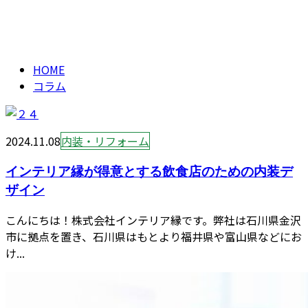
コラム
CONTACT
column
HOME
コラム
2024.11.08
内装・リフォーム
インテリア縁が得意とする飲食店のための内装デ
ザイン
こんにちは！株式会社インテリア縁です。弊社は石川県金沢
市に拠点を置き、石川県はもとより福井県や富山県などにお
け...