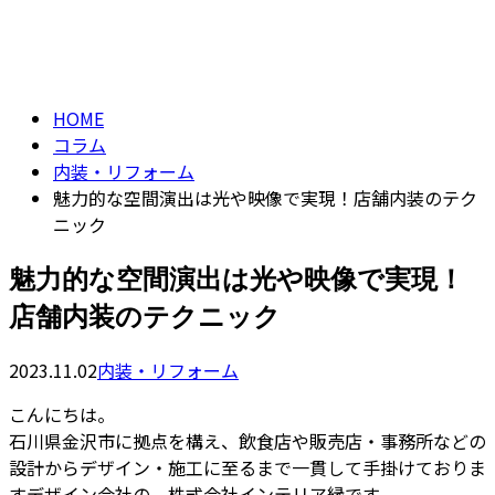
コラム
CONTACT
column
HOME
コラム
内装・リフォーム
魅力的な空間演出は光や映像で実現！店舗内装のテク
ニック
魅力的な空間演出は光や映像で実現！
店舗内装のテクニック
2023.11.02
内装・リフォーム
こんにちは。
石川県金沢市に拠点を構え、飲食店や販売店・事務所などの
設計からデザイン・施工に至るまで一貫して手掛けておりま
すデザイン会社の、株式会社インテリア縁です。