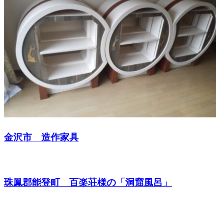
金沢市 造作家具
珠鳳郡能登町 百楽荘様の「洞窟風呂」