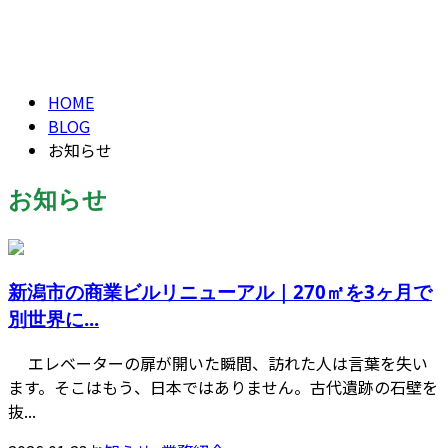
お知らせ
CONTACT
お知らせ
HOME
BLOG
お知らせ
お知らせ
新潟市の商業ビルリニューアル｜270㎡を3ヶ月で
別世界に...
エレベーターの扉が開いた瞬間、訪れた人は言葉を失い
ます。そこはもう、日本ではありません。古代遺跡の石壁を
抜...